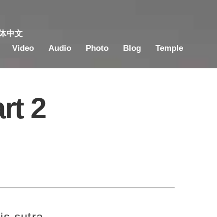
体中文
Video
Audio
Photo
Blog
Temple
rt 2
is sutra.