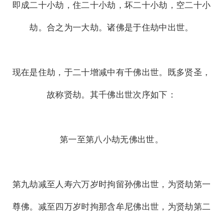
即成二十小劫，住二十小劫，坏二十小劫，空二十小
劫。合之为一大劫。诸佛是于住劫中出世。
现在是住劫，于二十增减中有千佛出世。既多贤圣，
故称贤劫。其千佛出世次序如下：
第一至第八小劫无佛出世。
第九劫减至人寿六万岁时拘留孙佛出世，为贤劫第一
尊佛。减至四万岁时拘那含牟尼佛出世，为贤劫第二