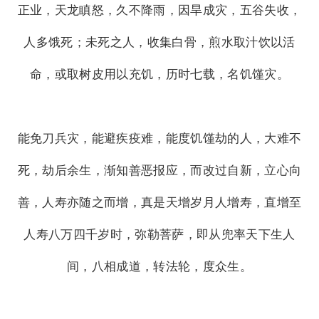
正业，天龙瞋怒，久不降雨，因旱成灾，五谷失收，
人多饿死；未死之人，收集白骨，煎水取汁饮以活
命，或取树皮用以充饥，历时七载，名饥馑灾。
能免刀兵灾，能避疾疫难，能度饥馑劫的人，大难不
死，劫后余生，渐知善恶报应，而改过自新，立心向
善，人寿亦随之而增，真是天增岁月人增寿，直增至
人寿八万四千岁时，弥勒菩萨，即从兜率天下生人
间，八相成道，转法轮，度众生。