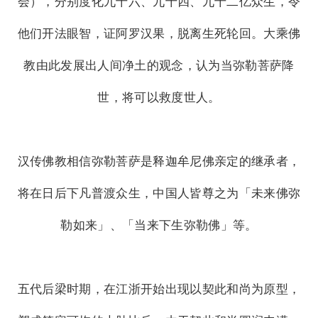
会），分别度化九十六、九十四、九十二亿众生，令
他们开法眼智，证阿罗汉果，脱离生死轮回。大乘佛
教由此发展出人间净土的观念，认为当弥勒菩萨降
世，将可以救度世人。
汉传佛教相信弥勒菩萨是释迦牟尼佛亲定的继承者，
将在日后下凡普渡众生，中国人皆尊之为「未来佛弥
勒如来」、「当来下生弥勒佛」等。
五代后梁时期，在江浙开始出现以契此和尚为原型，