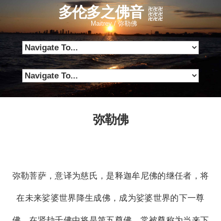
多伦多之佛音
Maitrey / 弥勒佛
弥勒佛
弥勒菩萨，意译为慈氏，是释迦牟尼佛的继任者，将
在未来娑婆世界降生成佛，成为娑婆世界的下一尊
佛，在贤劫千佛中将是第五尊佛，常被尊称为当来下