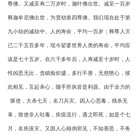
尊佛。又减至寿二万岁时，迦叶佛出世。减至一百岁
释迦牟尼佛出世，为贤劫第四尊佛。我们现在处于第
九小劫的减劫中。人的寿命，平均一百岁；释尊入灭
已二千五百多年，现今娑婆世界人类的寿命，平均应
该是七十五岁。在六千多年后，人寿减至十岁时，人
性凶恶无比，贪瞋痴炽盛，多行不善，无慈愍心，彼
此相见，互起杀心，随手所执皆是利器。由于业力的
驱使，大杀七天，名刀兵灾。因人心恶毒，残杀无
辜，致使非人吐毒，疾疫流行，遇之即死，如是个七
月，名疾疫灾。又因人心颠倒邪见，不知善恶，不务