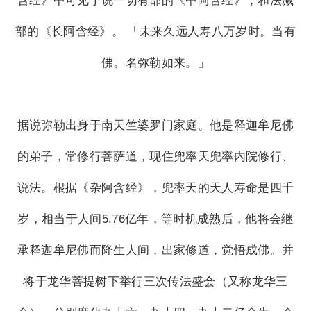
含经》中可见于说一切有部的《中阿含经》，和法藏
部的《长阿含经》。 「未来久远人寿八万岁时。当有
佛。名弥勒如来。」
据说弥勒出身于南天竺婆罗门家庭。他是释迦牟尼佛
的弟子，常修行菩萨道，现住兜率天兜率内院修行、
说法。根据《杂阿含经》，兜率天的天人寿命是四千
岁，相当于人间5.76亿年，等时机成熟后，他将会继
承释迦牟尼佛而降生人间，出家修道，觉悟成佛。并
将于龙华菩提树下举行三次传法盛会（又称龙华三