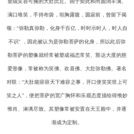
塑成笑容可掬的大肚比丘。由于契此和尚圆润丰满、
满口堆笑，手持布袋，坦胸露腹，圆寂前，曾留下偈
颂：“弥勒真弥勒，化身千百亿，时时示时人，时人自
不识” ，因此被认为是弥勒菩萨的化身，所以此后弥
勒菩萨的塑像就经常被塑成福态常笑、豁达大度的慈
爱形像，常被称为笑佛、欢喜佛、大肚弥勒佛。著名
对联：“大肚能容容天下难容之事，开口便笑笑世上可
笑之人”，便把菩萨的宽广胸怀和乐观态度描绘得惟妙
惟肖、淋漓尽致。其塑像常被安置在天王殿中，并逐
渐成为定制。