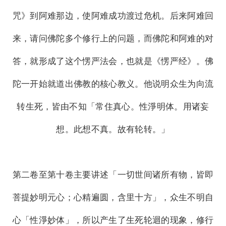
咒》到阿难那边，使阿难成功渡过危机。后来阿难回
来，请问佛陀多个修行上的问题，而佛陀和阿难的对
答，就形成了这个愣严法会，也就是《愣严经》。佛
陀一开始就道出佛教的核心教义。他说明众生为向流
转生死，皆由不知「常住真心。性淨明体。用诸妄
想。此想不真。故有轮转。」
第二卷至第十卷主要讲述「一切世间诸所有物，皆即
菩提妙明元心；心精遍圆，含里十方」，众生不明自
心「性淨妙体」，所以产生了生死轮迴的现象，修行