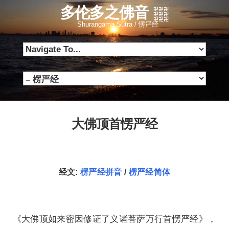
多伦多之佛音
Shurangama Sutra / 愣严经
大佛顶首愣严经
经文:
楞严经拼音
/
楞严经简体
《大佛顶如来密因修证了义诸菩萨万行首愣严经》，