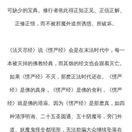
可缺少的宝典。修行者依此得正知正见、正信正解、
正修正悟，而不被邪魔外道所诱惑、所破坏。
《法灭尽经》说《愣严经》会是在末法时代中，每一
本被灭掉的佛教经典，而其馀的经文也会跟着灭亡。
如果《愣严经》不灭，那麽正法时代还在。《愣严
经》是佛的真身，《愣严经》是佛的舍利，《愣严
经》就是佛的塔庙。因为《愣严经》是那麽真，如四
种清淨明诲、二十五圣圆通、五十阴魔等，旁门外
道、妖魔鬼怪全都现形，无法欺骗大众继续坠落在