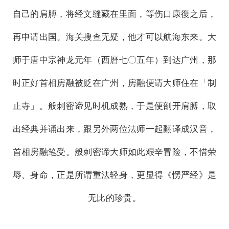
自己的肩膊，将经文缝藏在里面，等伤口康復之后，
再申请出国。海关搜查无疑，他才可以航海东来。大
师于唐中宗神龙元年（西曆七〇五年）到达广州，那
时正好首相房融被贬在广州，房融便请大师住在「制
止寺」。般剌密谛见时机成熟，于是便剖开肩膊，取
出经典并诵出来，跟另外两位法师一起翻译成汉音，
首相房融笔受。般剌密谛大师如此艰辛冒险，不惜荣
辱、身命，正是所谓重法轻身，更显得《愣严经》是
无比的珍贵。