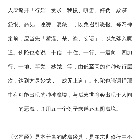
人应避开「行婬、贪求、我慢、瞋恚、奸伪、欺诳、
怨恨、恶见、诬谤、复藏」，以免召引恶报。修习禅
定前，应当先「断淫、杀、盗、妄语」，以免落入魔
道。佛陀也略说「十信、十住、十行、十迴向、四加
行、十地、等觉、妙觉」等，由低至高的种种修行层
次，达到方尽妙觉，「成无上道」。佛陀也强调禅那
中有可能出现的种种魔境，与后末世将会出现于人间
的恶魔，并用五十个例子来详述五阴魔境。
《愣严经》是本着名的破魔经典，是在末世修行中不