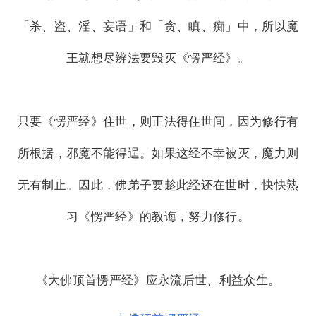
「杀、盗、淫、妄语」和「贪、瞋、痴」中，所以魔
王就想尽辨法要毁灭《愣严经》。
只要《愣严经》住世，则正法得住世间，因为修行有
所根据，邪魔不能得逞。如果这经不幸被灭，魔力则
无有制止。因此，佛弟子要趁此经还在世时，快快熟
习《愣严经》的教诲，努力修行。
《大佛顶首愣严经》应永流后世、利益众生。