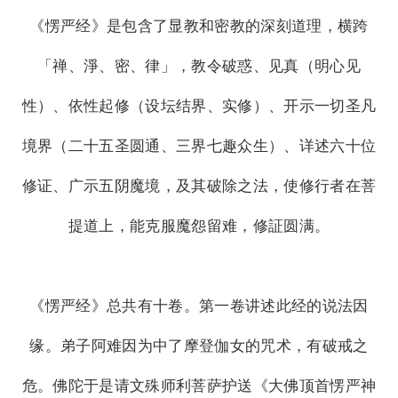
《愣严经》是包含了显教和密教的深刻道理，横跨
「禅、淨、密、律」，教令破惑、见真（明心见
性）、依性起修（设坛结界、实修）、开示一切圣凡
境界（二十五圣圆通、三界七趣众生）、详述六十位
修证、广示五阴魔境，及其破除之法，使修行者在菩
提道上，能克服魔怨留难，修証圆满。
《愣严经》总共有十卷。第一卷讲述此经的说法因
缘。弟子阿难因为中了摩登伽女的咒术，有破戒之
危。佛陀于是请文殊师利菩萨护送《大佛顶首愣严神