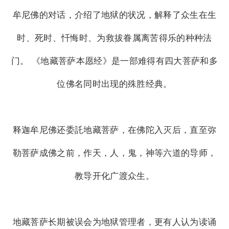
牟尼佛的对话，介绍了地狱的状况，解释了众生在生
时、死时、忏悔时、为救拔眷属离苦得乐的种种法
门。 《地藏菩萨本愿经》是一部难得有四大菩萨和多
位佛名同时出现的殊胜经典。
释迦牟尼佛还委託地藏菩萨，在佛陀入灭后，直至弥
勒菩萨成佛之前，作天，人，鬼，神等六道的导师，
教导开化广渡众生。
地藏菩萨长期被误会为地狱管理者，更有人认为读诵