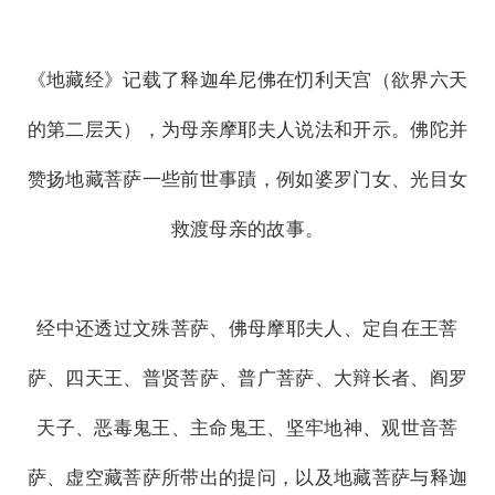
《地藏经》记载了释迦牟尼佛在忉利天宫（欲界六天
的第二层天），为母亲摩耶夫人说法和开示。佛陀并
赞扬地藏菩萨一些前世事蹟，例如婆罗门女、光目女
救渡母亲的故事。
经中还透过文殊菩萨、佛母摩耶夫人、定自在王菩
萨、四天王、普贤菩萨、普广菩萨、大辩长者、阎罗
天子、恶毒鬼王、主命鬼王、坚牢地神、观世音菩
萨、虚空藏菩萨所带出的提问，以及地藏菩萨与释迦