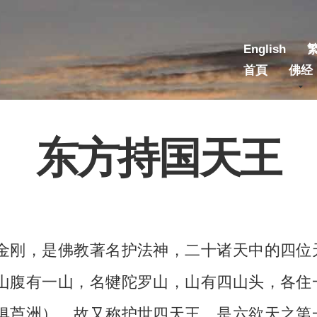
English
首頁
佛经
东方持国天王
金刚，是佛教著名护法神，二十诸天中的四位
山腹有一山，名犍陀罗山，山有四山头，各住
俱芦洲），故又称护世四天王，是六欲天之第