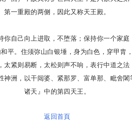
第一重殿的两侧，因此又称天王殿。
持你自己向上进取，不堕落；保持你一个家庭
的和平。住须弥山白银埵，身为白色，穿甲胄
，太紧则易断，太松则声不响，表行中道之法
胜神洲，以干闼婆、紧那罗、富单那、毗舍闍
诸天』中的第四天王。
返回首頁