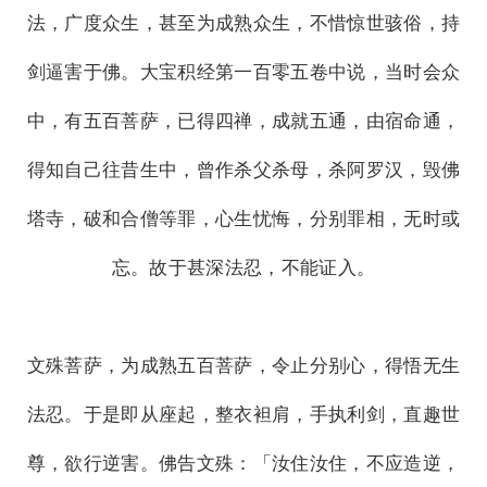
法，广度众生，甚至为成熟众生，不惜惊世骇俗，持
剑逼害于佛。大宝积经第一百零五卷中说，当时会众
中，有五百菩萨，已得四禅，成就五通，由宿命通，
得知自己往昔生中，曾作杀父杀母，杀阿罗汉，毁佛
塔寺，破和合僧等罪，心生忧悔，分别罪相，无时或
忘。故于甚深法忍，不能证入。
文殊菩萨，为成熟五百菩萨，令止分别心，得悟无生
法忍。于是即从座起，整衣袒肩，手执利剑，直趣世
尊，欲行逆害。佛告文殊：「汝住汝住，不应造逆，