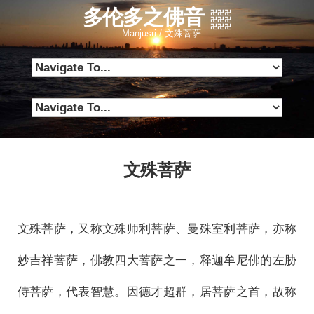
多伦多之佛音
Manjusri / 文殊菩萨
文殊菩萨
文殊菩萨，又称文殊师利菩萨、曼殊室利菩萨，亦称
妙吉祥菩萨，佛教四大菩萨之一，释迦牟尼佛的左胁
侍菩萨，代表智慧。因德才超群，居菩萨之首，故称