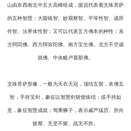
山由东西南北中五大高峰组成，据说代表着文殊菩萨
的五种智慧：大圆镜智、妙观察智、平等性智、成所
作智、法界体性智；又可以代表五方佛本的种性：东
方阿閦佛、西方阿弥陀佛、南方宝生佛、北方不空成
就佛、中央毗卢遮那佛。
文殊菩萨形像，一般为天衣天冠，顶结五髻，表佛五
智，手持宝剑，象征以智慧剑斩烦恼结；或手持如
意，象征智慧成就；驾乘狮子，表示威严猛厉、所向
披靡、无坚不摧、战无不胜。