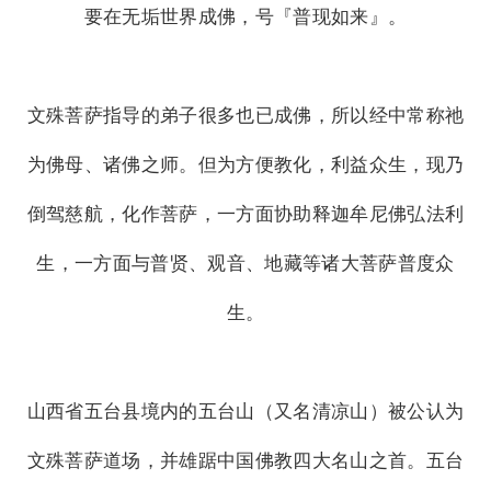
要在无垢世界成佛，号『普现如来』。
文殊菩萨指导的弟子很多也已成佛，所以经中常称祂
为佛母、诸佛之师。但为方便教化，利益众生，现乃
倒驾慈航，化作菩萨，一方面协助释迦牟尼佛弘法利
生，一方面与普贤、观音、地藏等诸大菩萨普度众
生。
山西省五台县境内的五台山（又名清凉山）被公认为
文殊菩萨道场，并雄踞中国佛教四大名山之首。五台