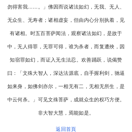
勿得害我……。」佛因而说诸法如幻，无我、无人、
无众生、无寿者；诸相虚妄，但由内心分别执着，见
有诸相。时五百菩萨闻法，观察诸法如幻，是故于
中，无人得罪，无罪可得，谁为杀者，而复遭殃，因
知宿罪如幻，而证入无生法忍。欢善踊跃，说偈赞
曰：「文殊大智人，深达法源底，自手握利剑，驰逼
如来身，如佛剑亦尔，一相无有二，无相无所生，是
中云何杀。」可见文殊菩萨，成就众生的权巧方便。
非大智大慧，焉能如是。
返回首頁