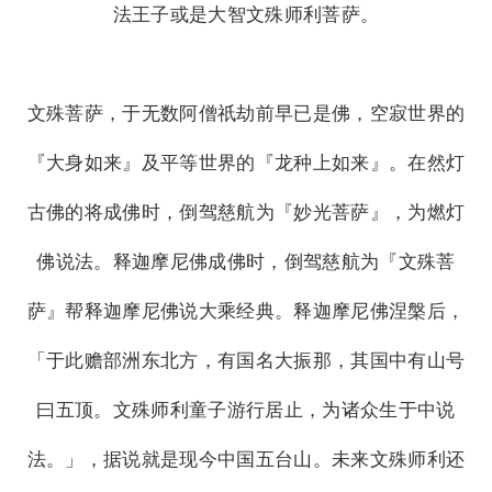
法王子或是大智文殊师利菩萨。
文殊菩萨，于无数阿僧祇劫前早已是佛，空寂世界的
『大身如来』及平等世界的『龙种上如来』。在然灯
古佛的将成佛时，倒驾慈航为『妙光菩萨』，为燃灯
佛说法。释迦摩尼佛成佛时，倒驾慈航为『文殊菩
萨』帮释迦摩尼佛说大乘经典。释迦摩尼佛涅槃后，
「于此赡部洲东北方，有国名大振那，其国中有山号
曰五顶。文殊师利童子游行居止，为诸众生于中说
法。」，据说就是现今中国五台山。未来文殊师利还