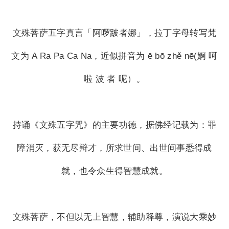
文殊菩萨五字真言「阿啰跛者娜」，拉丁字母转写梵
文为 A Ra Pa Ca Na，近似拼音为 ē bō zhě nē(婀 呵
啦 波 者 呢）。
持诵《文殊五字咒》的主要功德，据佛经记载为：罪
障消灭，获无尽辩才，所求世间、出世间事悉得成
就，也令众生得智慧成就。
文殊菩萨，不但以无上智慧，辅助释尊，演说大乘妙