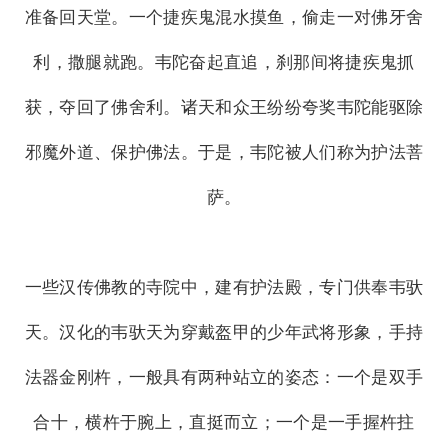
准备回天堂。一个捷疾鬼混水摸鱼，偷走一对佛牙舍
利，撒腿就跑。韦陀奋起直追，刹那间将捷疾鬼抓
获，夺回了佛舍利。诸天和众王纷纷夸奖韦陀能驱除
邪魔外道、保护佛法。于是，韦陀被人们称为护法菩
萨。
一些汉传佛教的寺院中，建有护法殿，专门供奉韦驮
天。汉化的韦驮天为穿戴盔甲的少年武将形象，手持
法器金刚杵，一般具有两种站立的姿态：一个是双手
合十，横杵于腕上，直挺而立；一个是一手握杵拄