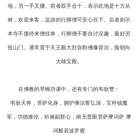
地，另一手叉腰。前者双手合十，表示此地是十方丛
林，欢迎来客，远游的行脚僧可安心住下。后者则示
本寺不接待来僧挂单，行脚僧不要自讨没趣，最好另
投山门。通常置于天王殿大肚弥勒佛像背后，脸朝向
大雄宝殿。
在佛教的早晚功课中，还有专门的韦驮赞：
韦驮天将，菩萨化身，拥护佛法誓弘深，宝杵镇魔
军，功德难伦，祈祷副群心，南无普眼菩萨摩诃萨 摩
诃般若波罗蜜