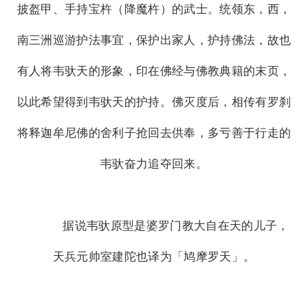
披盔甲、手持宝杵（降魔杵）的武士。统领东，西，
南三洲巡游护法事宜，保护出家人，护持佛法，故也
有人将韦驮天的形象，印在佛经与佛教典籍的末页，
以此希望得到韦驮天的护持。佛灭度后，相传有罗刹
将释迦牟尼佛的舍利子抢回去供奉，多亏善于行走的
韦驮奋力追夺回来。
据说韦驮原型是婆罗门教大自在天的儿子，
天兵元帅室建陀也译为「鸠摩罗天」。