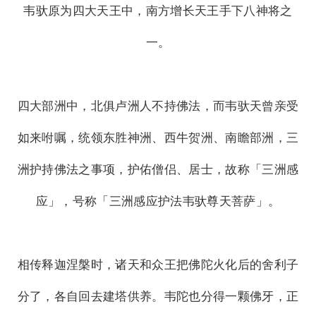
韦驮原为四大天王中，南方增长天王手下八神将之
一。
四大部洲中，北俱卢洲人不持佛法，而韦驮天曾亲受
如来咐嘱，统领东胜神洲、西牛贺洲、南瞻部洲，三
洲护持佛法之事项，护佑僧侣、居士，故称「三洲感
应」，号称「三洲感应护法韦驮尊天菩萨」。
相传释迦涅槃时，诸天和众王把佛陀火化后的舍利子
分了，各自回去建塔供养。韦陀也分得一颗佛牙，正