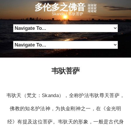
多伦多之佛音
Skanda / 韦驮菩萨
韦驮菩萨
韦驮天（梵文：Skanda），全称护法韦驮尊天菩萨，
佛教的知名护法神，为执金刚神之一，在《金光明
经》有提及这位菩萨。韦驮天的形象，一般是古代身