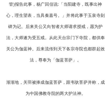
管)报告此事，杨广回信说:「当阳建寺，既事出神
心，理生望表，当具奏嘉号。」并将此事于玉泉寺刻
碑为记。后来关公又向智者大师请求授戒，愿为护
法，大师遂为受五戒。从此天台宗门下寺院，都供奉
关公为伽蓝神。后来流传到天下各宗寺院也都群起效
法，尊奉为「伽蓝菩萨」。
渐渐地，关羽被捧成伽蓝菩萨，跟韦驮菩萨并称，成
为中国佛教寺院的两大护法神。