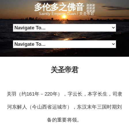
多伦多之佛音
Saintly Emperor Guan / 关圣帝君
关圣帝君
关羽（约161年－220年），字云长，本字长生，司隶
河东解人（今山西省运城市），东汉末年三国时期刘
备的重要将领。