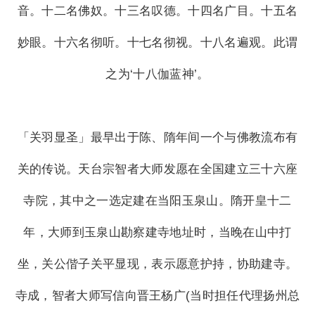
音。十二名佛奴。十三名叹德。十四名广目。十五名
妙眼。十六名彻听。十七名彻视。十八名遍观。此谓
之为‘十八伽蓝神’。
「关羽显圣」最早出于陈、隋年间一个与佛教流布有
关的传说。天台宗智者大师发愿在全国建立三十六座
寺院，其中之一选定建在当阳玉泉山。隋开皇十二
年，大师到玉泉山勘察建寺地址时，当晚在山中打
坐，关公偕子关平显现，表示愿意护持，协助建寺。
寺成，智者大师写信向晋王杨广(当时担任代理扬州总