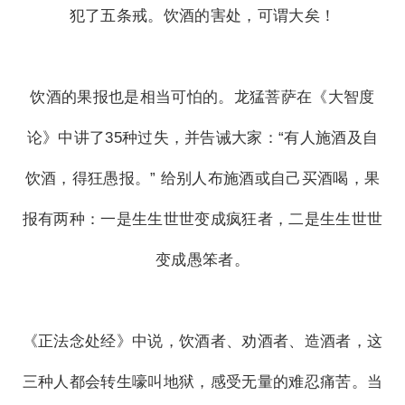
犯了五条戒。饮酒的害处，可谓大矣！
饮酒的果报也是相当可怕的。龙猛菩萨在《大智度
论》中讲了35种过失，并告诫大家：“有人施酒及自
饮酒，得狂愚报。” 给别人布施酒或自己买酒喝，果
报有两种：一是生生世世变成疯狂者，二是生生世世
变成愚笨者。
《正法念处经》中说，饮酒者、劝酒者、造酒者，这
三种人都会转生嚎叫地狱，感受无量的难忍痛苦。当