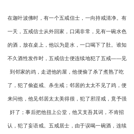
在迦叶波佛时，有一个五戒信士，一向持戒清净。有
一天，五戒信士从外回家，口渴非常，见有一碗水色
的酒，放在桌上，他以为是水，一口喝下了肚。谁知
不久酒性发作时，五戒信士便连续地犯了五戒——见
到邻家的鸡，走进他的屋，他便偷了杀了煮熟了吃
了，犯了偷盗戒、杀生戒；邻居的太太不见了鸡，便
来问他，他见邻居太太美得很，犯了邪淫戒，竟予强
奸了；事后把他扭上公堂，他又支吾其词，不肯招
认，犯了妄语戒。五戒居士，由于误喝一碗酒，连续