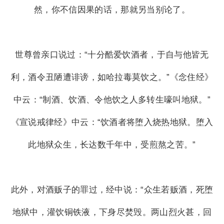
然，你不信因果的话，那就另当别论了。
世尊曾亲口说过：“十分酷爱饮酒者，于自与他皆无
利，酒令丑陋遭诽谤，如哈拉毒莫饮之。”《念住经》
中云：“制酒、饮酒、令他饮之人多转生嚎叫地狱。”
《宣说戒律经》中云：“饮酒者将堕入烧热地狱。堕入
此地狱众生，长达数千年中，受煎熬之苦。”
此外，对酒贩子的罪过，经中说：“众生若贩酒，死堕
地狱中，灌饮铜铁液，下身尽焚毁。两山烈火甚，回