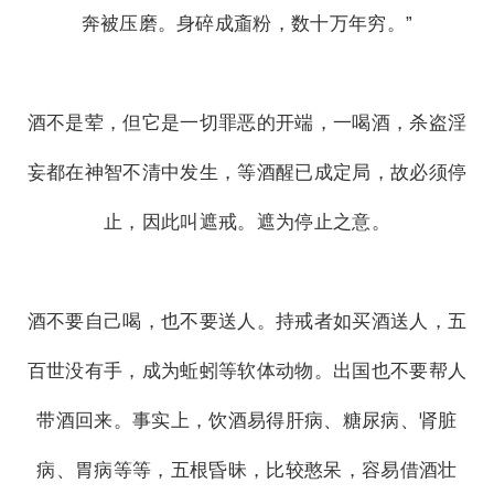
奔被压磨。身碎成齑粉，数十万年穷。”
酒不是荤，但它是一切罪恶的开端，一喝酒，杀盗淫
妄都在神智不清中发生，等酒醒已成定局，故必须停
止，因此叫遮戒。遮为停止之意。
酒不要自己喝，也不要送人。持戒者如买酒送人，五
百世没有手，成为蚯蚓等软体动物。出国也不要帮人
带酒回来。事实上，饮酒易得肝病、糖尿病、肾脏
病、胃病等等，五根昏昧，比较憨呆，容易借酒壮