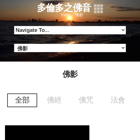
多倫多之佛音
Video / 佛影
佛影
全部
佛經
佛咒
法會