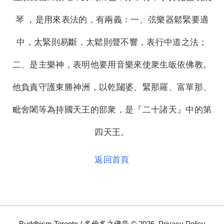
琴 ，是用來表法的，有兩義：一、弦樂器鬆緊要適
中，太緊則易斷，太鬆則聲不響，表行中道之法；
二、是主樂神，表明他要用音樂來使衆生皈依佛教。
他負責守護東勝神洲，以乾闥婆、緊那羅、富單那、
毗舍闍等為持國天王的部衆，是『二十諸天』中的第
四天王。
返回首頁
Buddhism Toronto / 多倫多之佛音
©
2026
.
Privacy Policy