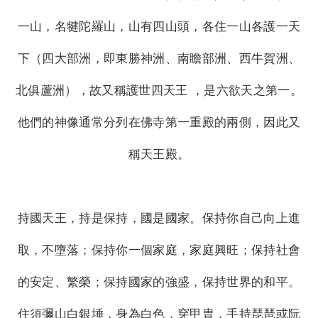
一山，名犍陀羅山，山有四山頭，各住一山各護一天
下（四大部洲，即東勝神洲、南瞻部洲、西牛賀洲、
北俱蘆洲），故又稱護世四天王 ，是六欲天之第一。
他們的神像通常分列在佛寺第一重殿的兩側，因此又
稱天王殿。
持國天王，持是保持，國是國家。保持你自己向上進
取，不墮落；保持你一個家庭，家庭興旺；保持社會
的安定、繁榮；保持國家的強盛，保持世界的和平。
住須彌山白銀埵，身為白色，穿甲胄，手持琵琶或阮