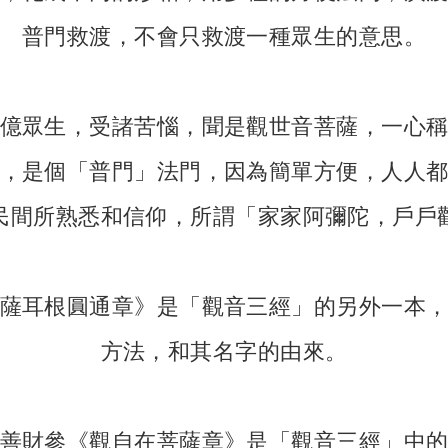
普門救渡，不會只救渡一種眾生的意思。
億眾生，受諸苦惱，聞是觀世音菩薩，一心
，是個「普門」法門，因為簡單方便，人人
民間所熟悉和信仰，所謂「家家阿彌陀，戶戶
薩耳根圓通章》是「觀音三經」的另外一本
方法，和其名字的由來。
善財參《觀自在菩薩章》是「觀音三經」中