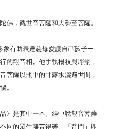
彌陀佛，觀世音菩薩和大勢至菩薩。
形象有助表達慈母愛護自己孩子一
流行的觀音相。他手執楊枝與凈瓶，
觀音菩薩以瓶中的甘露水灑遍世間，
煩惱。
門品》是其中一本。經中說觀音菩薩
渡不同的眾生離苦得樂。「普門」即