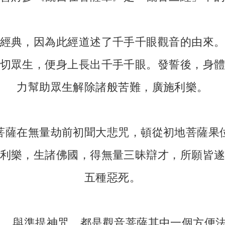
經典，因為此經道述了千手千眼觀音的由來
切眾生，便身上長出千手千眼。發誓後，身
力幫助眾生解除諸般苦難，廣施利樂。
菩薩在無量劫前初聞大悲咒，頓從初地菩薩果
利樂，生諸佛國，得無量三昧辯才，所願皆
五種惡死。
 ，與準提神咒，都是觀音菩薩其中一個方便