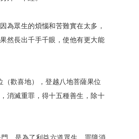
。因為眾生的煩惱和苦難實在太多，
體果然長出千手千眼，使他有更大能
位（歡喜地），登越八地菩薩果位
遂，消滅重罪，得十五種善生，除十
法門，是為了利益六道眾生，罪障消