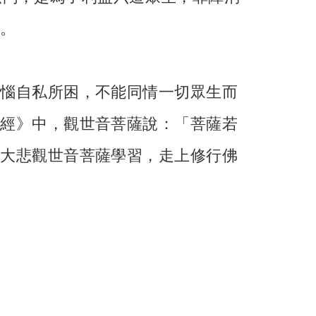
提。
煩惱自私所困，不能同情一切眾生而
集經》中，觀世音菩薩說：「菩薩若
慈大悲觀世音菩薩學習，走上修行佛