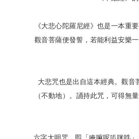
《大悲心陀羅尼經》也是一本重要
觀音菩薩便發誓，若能利益安樂一
大悲咒也是出自這本經典。觀音
（不動地）。誦持此咒，可得無量
六字大明咒，即「唵嘛呢叭咪吽」