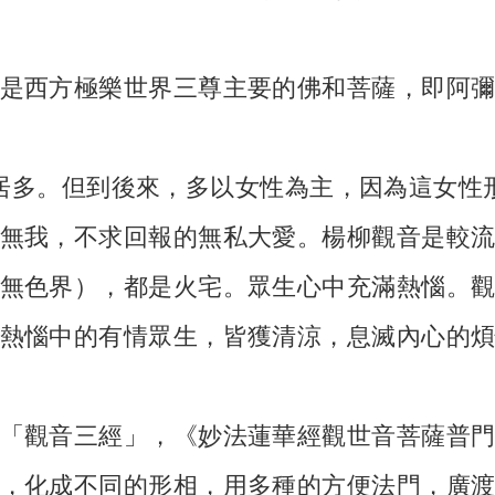
是西方極樂世界三尊主要的佛和菩薩，即阿
居多。但到後來，多以女性為主，因為這女性
無我，不求回報的無私大愛。楊柳觀音是較
無色界），都是火宅。眾生心中充滿熱惱。
熱惱中的有情眾生，皆獲清涼，息滅內心的
「觀音三經」，《妙法蓮華經觀世音菩薩普
，化成不同的形相，用多種的方便法門，廣