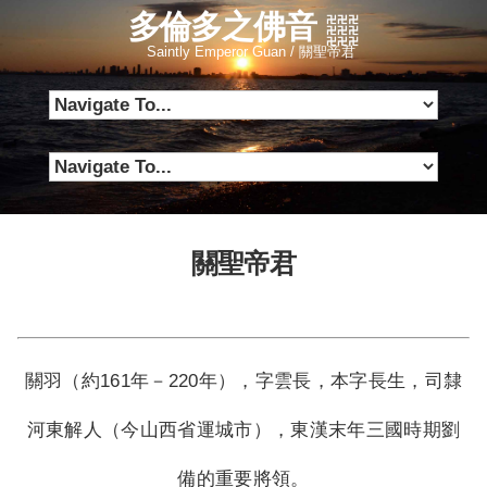
多倫多之佛音
Saintly Emperor Guan / 關聖帝君
關聖帝君
關羽（約161年－220年），字雲長，本字長生，司隸
河東解人（今山西省運城市），東漢末年三國時期劉
備的重要將領。