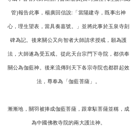
管)報告此事，楊廣回信說:「當陽建寺，既事出神
心，理生望表，當具奏嘉號。」並將此事於玉泉寺刻
碑為記。後來關公又向智者大師請求授戒，願為護
法，大師遂為受五戒。從此天台宗門下寺院，都供奉
關公為伽藍神。後來流傳到天下各宗寺院也都群起效
法，尊奉為「伽藍菩薩」。
漸漸地，關羽被捧成伽藍菩薩，跟韋馱菩薩並稱，成
為中國佛教寺院的兩大護法神。