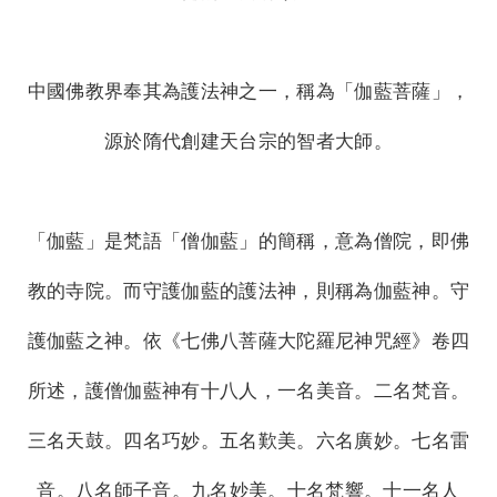
中國佛教界奉其為護法神之一，稱為「伽藍菩薩」，
源於隋代創建天台宗的智者大師。
「伽藍」是梵語「僧伽藍」的簡稱，意為僧院，即佛
教的寺院。而守護伽藍的護法神，則稱為伽藍神。守
護伽藍之神。依《七佛八菩薩大陀羅尼神咒經》卷四
所述，護僧伽藍神有十八人，一名美音。二名梵音。
三名天鼓。四名巧妙。五名歎美。六名廣妙。七名雷
音。八名師子音。九名妙美。十名梵響。十一名人