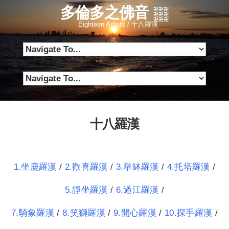
多倫多之佛音
Eighteen Arhats / 十八羅漢
十八羅漢
1.坐鹿羅漢
/
2.歡喜羅漢
/
3.舉缽羅漢
/
4.托塔羅漢
/
5.靜坐羅漢
/
6.過江羅漢
/
7.騎象羅漢
/
8.笑獅羅漢
/
9.開心羅漢
/
10.探手羅漢
/