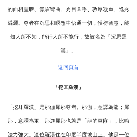
的面相豐腴、蠶眉彎曲、秀目圓睜、敦厚凝重、逸秀
瀟灑。尊者在沉思和瞑想中悟通一切，獲得智慧，能
知人所不知，能行人所不能行，故被名為「沉思羅
漢」。
返回頁首
「挖耳羅漢」
「挖耳羅漢」是那伽犀那尊者。那伽，意譯為龍；犀
那，意譯為軍。那迦犀那也就是「龍的軍隊」，比喻
法力強大。這位羅漢住在印度半度坡山上。他是一位