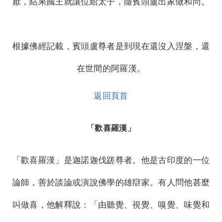
厭，結果國王就讓位給太子，隨賓頭盧出家做和尚。
根據佛經記載，賓頭盧尊者是到現在還沒入涅槃，還
在世間的阿羅漢。
返回頁首
「歡喜羅漢」
「歡喜羅漢」是迦諾迦伐蹉尊者。他是古印度的一位
論師，善於談論或演說佛學的雄辯家。有人問他甚麼
叫做喜，他解釋說：「由聽覺、視覺、嗅覺、味覺和