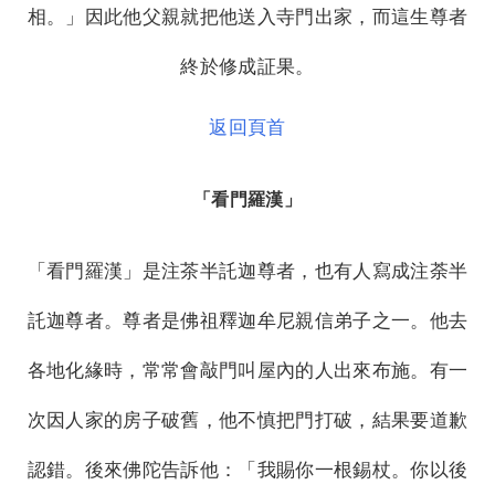
相。」因此他父親就把他送入寺門出家，而這生尊者
終於修成証果。
返回頁首
「看門羅漢」
「看門羅漢」是注茶半託迦尊者，也有人寫成注荼半
託迦尊者。尊者是佛祖釋迦牟尼親信弟子之一。他去
各地化緣時，常常會敲門叫屋內的人出來布施。有一
次因人家的房子破舊，他不慎把門打破，結果要道歉
認錯。後來佛陀告訴他：「我賜你一根錫杖。你以後