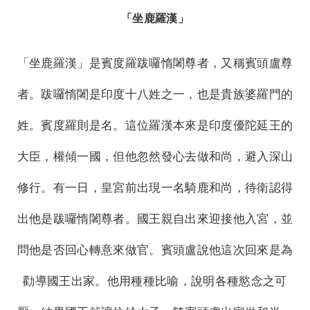
「坐鹿羅漢」
「坐鹿羅漢」是賓度羅跋囉惰闍尊者，又稱賓頭盧尊
者。跋囉惰闍是印度十八姓之一，也是貴族婆羅門的
姓。賓度羅則是名。這位羅漢本來是印度優陀延王的
大臣，權傾一國，但他忽然發心去做和尚，避入深山
修行。有一日，皇宮前出現一名騎鹿和尚，待衛認得
出他是跋囉惰闍尊者。國王親自出來迎接他入宮，並
問他是否回心轉意來做官。賓頭盧說他這次回來是為
勸導國王出家。他用種種比喻，說明各種慾念之可