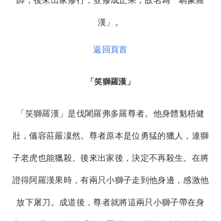
師，後來出家修行，並修成正果，故名為「騎象羅
漢」。
返回頁首
「笑獅羅漢」
「笑獅羅漢」是伐闍羅弗多羅尊者。他身體魁梧健
壯，儀容莊嚴凜然。尊者原本是位勇猛的獵人，連獅
子老虎也能獵殺。後來出家後，決定不再殺生。在將
證得阿羅漢果時，有兩只小獅子走到他身邊，感激他
放下屠刀。成道後，尊者就將這兩只小獅子帶在身