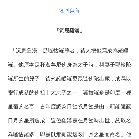
返回頁首
「沉思羅漢」
「沉思羅漢」是囉怙羅尊者，後人把他寫成為羅睺
羅。他原本是釋迦牟尼佛身為太子時，與妻子耶輸陀
羅所生的兒子，後來羅睺羅更跟隨佛陀出家，成爲以
密行成就的佛祖十大弟子之一。囉怙羅多是印度一種
星宿的名字。古印度認為日蝕或月蝕是由一顆能遮蔽
日月的星所造成。這位羅漢是在月蝕時出世，故取名
為囉怙羅多，即是以那顆能遮蔽日月之星而命名。他