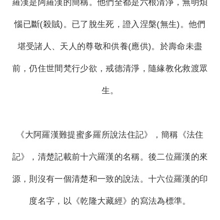
羅漢是阿羅漢的簡稱。他們全都是六根清淨，無明煩
惱已斷(殺賊)。已了脫生死，證入涅槃(無生)。他們
堪受諸人、天人的尊敬和供養(應供)。於壽命未盡
前，仍住世間梵行少欲，戒德清淨，隨緣教化救渡眾
生。
《大阿羅漢難提蜜多羅所說法住記》，簡稱《法住
記》，清楚記載前十六羅漢的名稱。後二位羅漢的來
源，則沒有一個清楚和一致的說法。十六位羅漢的印
度名字，以《乾隆大藏經》的寫法為標準。