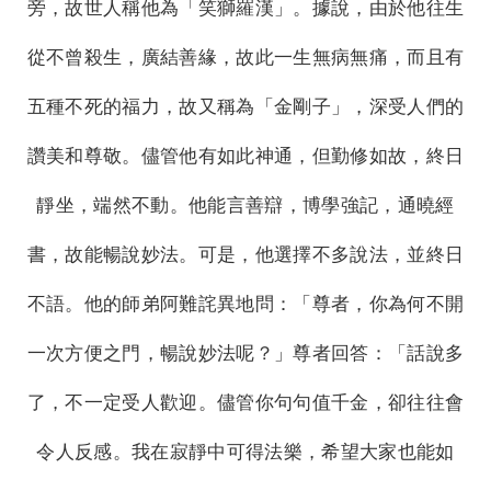
旁，故世人稱他為「笑獅羅漢」。據說，由於他往生
從不曾殺生，廣結善緣，故此一生無病無痛，而且有
五種不死的福力，故又稱為「金剛子」，深受人們的
讚美和尊敬。儘管他有如此神通，但勤修如故，終日
靜坐，端然不動。他能言善辯，博學強記，通曉經
書，故能暢說妙法。可是，他選擇不多說法，並終日
不語。他的師弟阿難詫異地問：「尊者，你為何不開
一次方便之門，暢說妙法呢？」尊者回答：「話說多
了，不一定受人歡迎。儘管你句句值千金，卻往往會
令人反感。我在寂靜中可得法樂，希望大家也能如